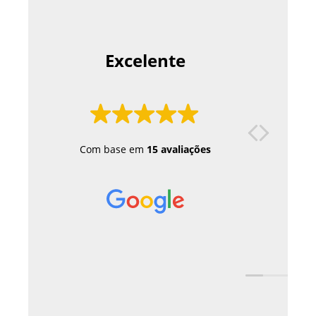
 Excelente 
Excelen
Excel
Tr
Com base em
15 avaliações