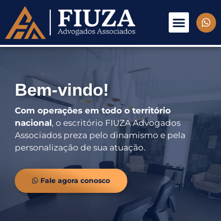
Ir
Menu
W
para
h
Quem somos
Áreas de atuação
o
a
conteúdo
t
s
a
p
Bem-vindo!
p
Com operações em todo o território
nacional
, o escritório FIUZA Advogados
Associados preza pelo dinamismo e pela
personalização de sua atuação.
Fale agora conosco