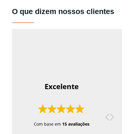
O que dizem nossos clientes
 Excelente 
Excelen
Excel
Tr
Com base em
15 avaliações